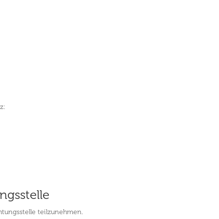
z:
gs­stelle
chtungsstelle teilzunehmen.