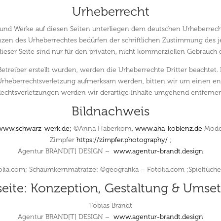
Urheberrecht
e und Werke auf diesen Seiten unterliegen dem deutschen Urheberrecht
zen des Urheberrechtes bedürfen der schriftlichen Zustimmung des j
ieser Seite sind nur für den privaten, nicht kommerziellen Gebrauch g
Betreiber erstellt wurden, werden die Urheberrechte Dritter beachtet.
e Urheberrechtsverletzung aufmerksam werden, bitten wir um einen 
echtsverletzungen werden wir derartige Inhalte umgehend entferne
Bildnachweis
www.schwarz-werk.de;
©Anna Haberkorn,
www.aha-koblenz.de
Model
Zimpfer
https://zimpfer.photography/
;
Agentur BRAND[T] DESIGN –
www.agentur-brandt.design
olia.com; Schaumkernmatratze: ©geografika – Fotolia.com ;Spieltüch
eite: Konzeption, Gestaltung & Umse
Tobias Brandt
Agentur BRAND[T] DESIGN –
www.agentur-brandt.design