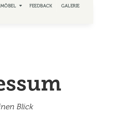
NMÖBEL
FEEDBACK
GALERIE
essum
inen Blick