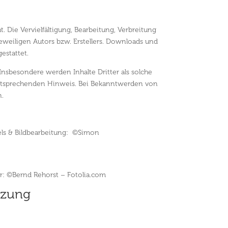
. Die Vervielfältigung, Bearbeitung, Verbreitung
eweiligen Autors bzw. Erstellers. Downloads und
estattet.
 Insbesondere werden Inhalte Dritter als solche
entsprechenden Hinweis. Bei Bekanntwerden von
n.
s & Bildbearbeitung: ©Simon
er: ©Bernd Rehorst – Fotolia.com
tzung