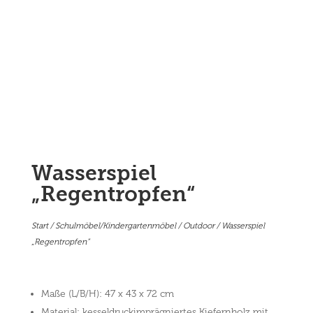
Wasserspiel
„Regentropfen“
Start
/
Schulmöbel/Kindergartenmöbel
/
Outdoor
/ Wasserspiel
„Regentropfen“
Maße (L/B/H): 47 x 43 x 72 cm
Material: kesseldruckimprägniertes Kiefernholz mit