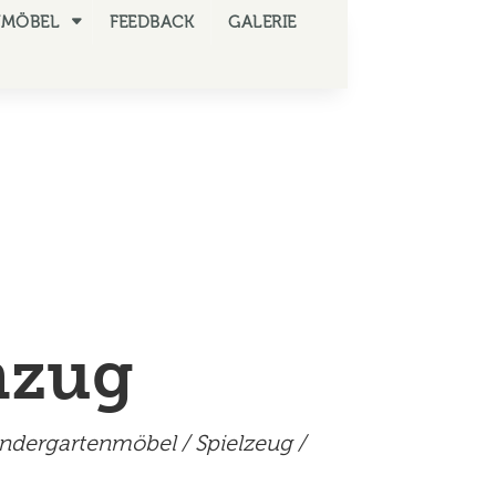
NMÖBEL
FEEDBACK
GALERIE
nzug
indergartenmöbel
/
Spielzeug
/