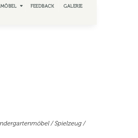
NMÖBEL
FEEDBACK
GALERIE
indergartenmöbel
/
Spielzeug
/