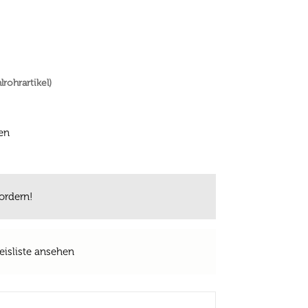
lrohrartikel)
en
ordern!
eisliste ansehen