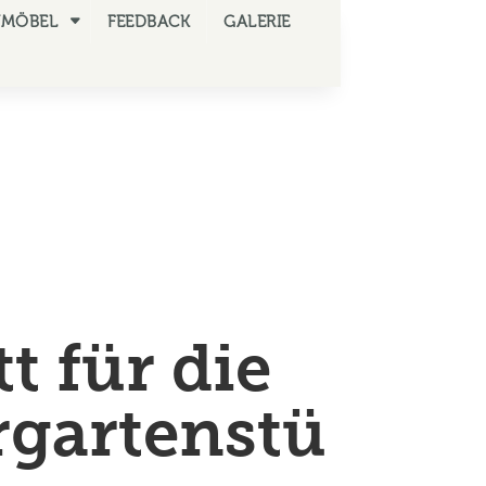
NMÖBEL
FEEDBACK
GALERIE
t für die
rgartenstü